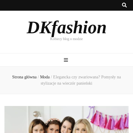
DKfashion
Kobiecy blog o modzie
Strona główna
/
Moda
/
Elegancka czy zwariowana? Pomysły na
stylizacje na wieczór panieński