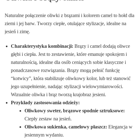
Naturalne połączenie oliwki z brązami i kolorem camel to hołd dla
ziemi i jej barw. Tworzy ciepłe, otulające stylizacje, idealne na
jesień i zimę.
Charakterystyka kombinacji:
Brązy i camel dodają oliwce
głębi i ciepła. Jest to zestawienie, które emanuje spokojem i
naturalnością, idealne dla osób ceniących sobie klasyczne i
ponadczasowe rozwiązania. Brązy mogą pełnić funkcję
“kotwicy”, która stabilizuje oliwkowy kolor, lub też stanowić
jego uzupełnienie, nadając stylizacji wielowymiarowości.
Wizualnie oliwka i brąz tworzą krajobraz jesieni.
Przykłady zastosowania odzieży:
Oliwkowy sweter, brązowe spodnie sztruksowe:
Ciepły zestaw na jesień.
Oliwkowa sukienka, camelowy płaszcz:
Elegancja w
jesiennym wydaniu.