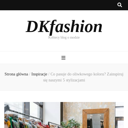
DKfashion
Kobiecy blog o modzie
Strona główna
/
Inspiracje
/
Co pasuje do oliwkowego koloru? Zainspiruj
się naszymi 5 stylizacjami