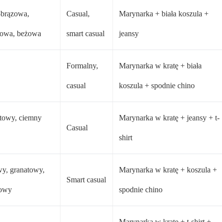
-brązowa,
Casual,
Marynarka + biała koszula +
towa, beżowa
smart casual
jeansy
Formalny,
Marynarka w kratę + biała
casual
koszula + spodnie chino
towy, ciemny
Marynarka w kratę + jeansy + t-
Casual
shirt
y, granatowy,
Marynarka w kratę + koszula +
Smart casual
owy
spodnie chino
Marynarka w kratę + t-shirt +