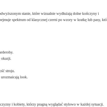
podwyższonym stanie, które wizualnie wydłużają dolne kończyny i
obejmuje spektrum od klasycznej czerni po wzory w kratkę lub pasy, któ
arderoby.
 okazji.
ść stroju.
 urozmaicają look.
zyzny i kobiety, którzy pragną wyglądać stylowo w każdej sytuacji.