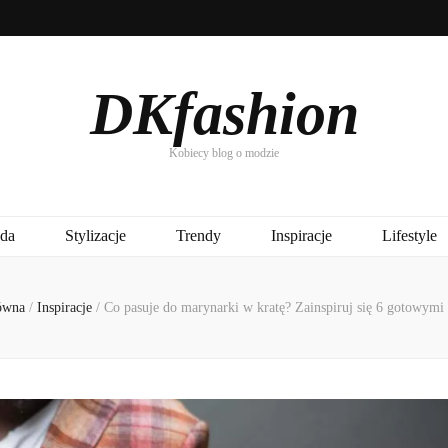
DKfashion
Kobiecy blog o modzie
da
Stylizacje
Trendy
Inspiracje
Lifestyle
ówna
/
Inspiracje
/
Co pasuje do marynarki w kratę? Zainspiruj się 6 gotowymi