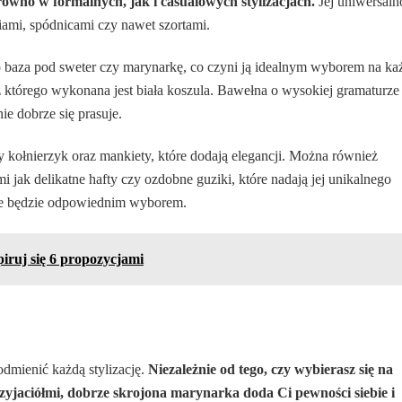
równo w formalnych, jak i casualowych stylizacjach.
Jej uniwersaln
iami, spódnicami czy nawet szortami.
o baza pod sweter czy marynarkę, co czyni ją idealnym wyborem na ka
z którego wykonana jest biała koszula. Bawełna o wysokiej gramaturze
ie dobrze się prasuje.
 kołnierzyk oraz mankiety, które dodają elegancji. Można również
i jak delikatne hafty czy ozdobne guziki, które nadają jej unikalnego
wsze będzie odpowiednim wyborem.
iruj się 6 propozycjami
dmienić każdą stylizację.
Niezależnie od tego, czy wybierasz się na
rzyjaciółmi, dobrze skrojona marynarka doda Ci pewności siebie i