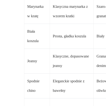
Marynarka
Klasyczna marynarka z
Szaro
w kratę
wzorem kratki
grana
Biała
Prosta, gładka koszula
Biały
koszula
Klasyczne, dopasowane
Grana
Jeansy
jeansy
denim
Spodnie
Eleganckie spodnie z
Beżow
chino
bawełny
oliwk