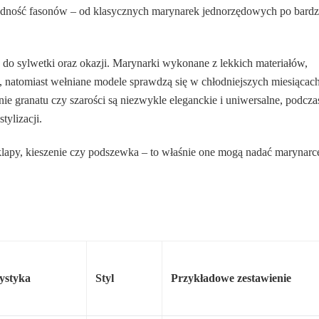
dność fasonów – od klasycznych marynarek jednorzędowych po bardz
o sylwetki oraz okazji. Marynarki wykonane z lekkich materiałów,
ni, natomiast wełniane modele sprawdzą się w chłodniejszych miesiącach
e granatu czy szarości są niezwykle eleganckie i uniwersalne, podcza
tylizacji.
klapy, kieszenie czy podszewka – to właśnie one mogą nadać marynarc
ystyka
Styl
Przykładowe zestawienie