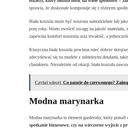
odzieży, który można nosić na wiele sposobów – za
sprawia, że doskonale komponuje się z różnymi spodn
Biała koszula może być noszona samodzielnie lub jak
porę roku. Warto zwrócić uwagę na jakość materiału, 
zapewnia komfort noszenia oraz trwałość, a jednocześn
Klasyczna biała koszula powinna mieć dobrze skrojony
zdecydować się na modele z subtelnymi detalami, takim
charakteru. Niezależnie od okazji, biała koszula za
Czytaj więcej
Co pasuje do czerwonego? Zainsp
Modna marynarka
Modna marynarka to element garderoby, który potrafi o
spotkanie biznesowe, czy na wieczorne wyjście z p