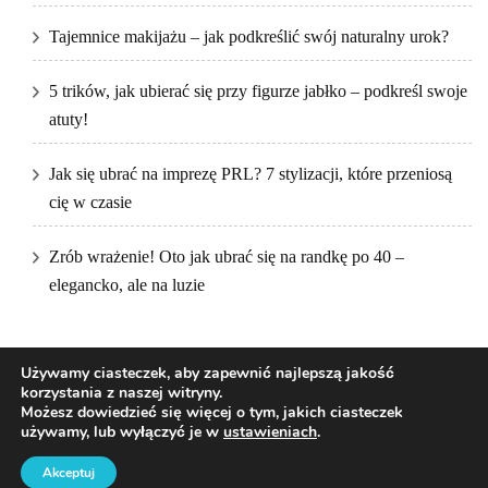
Tajemnice makijażu – jak podkreślić swój naturalny urok?
5 trików, jak ubierać się przy figurze jabłko – podkreśl swoje
atuty!
Jak się ubrać na imprezę PRL? 7 stylizacji, które przeniosą
cię w czasie
Zrób wrażenie! Oto jak ubrać się na randkę po 40 –
elegancko, ale na luzie
Używamy ciasteczek, aby zapewnić najlepszą jakość
korzystania z naszej witryny.
Możesz dowiedzieć się więcej o tym, jakich ciasteczek
używamy, lub wyłączyć je w
ustawieniach
.
2026Prawa autorskie
DKfashion
.
Blossom Pretty | Stworzony przez
Blossom Themes
.Napędzane przez
WordPress
.
Akceptuj