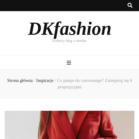
DKfashion
Kobiecy blog o modzie
Strona główna
/
Inspiracje
/
Co pasuje do czerwonego? Zainspiruj się 6
propozycjami