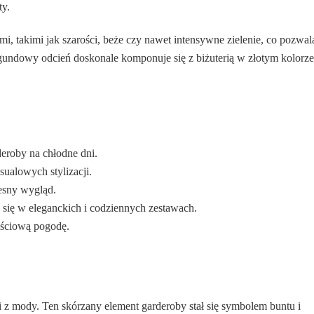
ty.
, takimi jak szarości, beże czy nawet intensywne zielenie, co pozwal
gundowy odcień doskonale komponuje się z biżuterią w złotym kolorze
eroby na chłodne dni.
sualowych stylizacji.
esny wygląd.
 się w eleganckich i codziennych zestawach.
jściową pogodę.
 z mody. Ten skórzany element garderoby stał się symbolem buntu i