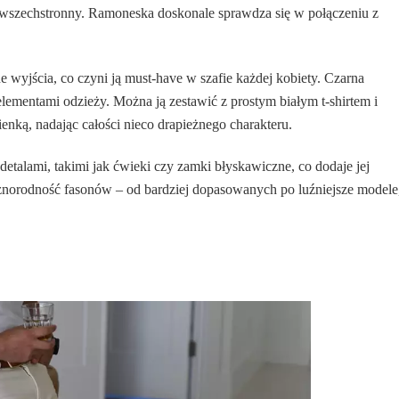
 i wszechstronny. Ramoneska doskonale sprawdza się w połączeniu z
e wyjścia, co czyni ją must-have w szafie każdej kobiety. Czarna
ementami odzieży. Można ją zestawić z prostym białym t-shirtem i
ienką, nadając całości nieco drapieżnego charakteru.
alami, takimi jak ćwieki czy zamki błyskawiczne, co dodaje jej
żnorodność fasonów – od bardziej dopasowanych po luźniejsze modele