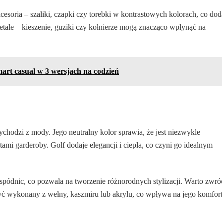
esoria – szaliki, czapki czy torebki w kontrastowych kolorach, co dod
etale – kieszenie, guziki czy kołnierze mogą znacząco wpłynąć na
art casual w 3 wersjach na codzień
chodzi z mody. Jego neutralny kolor sprawia, że jest niezwykle
ami garderoby. Golf dodaje elegancji i ciepła, co czyni go idealnym
pódnic, co pozwala na tworzenie różnorodnych stylizacji. Warto zwró
yć wykonany z wełny, kaszmiru lub akrylu, co wpływa na jego komfor