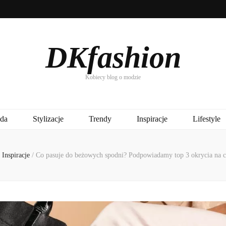
DKfashion
Kobiecy blog o modzie
da
Stylizacje
Trendy
Inspiracje
Lifestyle
Inspiracje
/
Co pasuje do beżowych spodni? Podpowiadamy top 3 okrycia na c