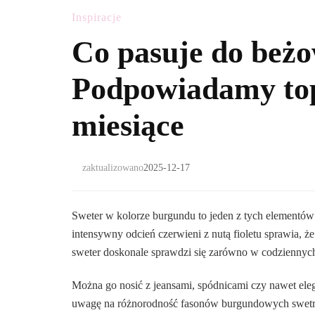
Inspiracje
Co pasuje do beż
Podpowiadamy top
miesiące
zaktualizowano
2025-12-17
Sweter w kolorze burgundu to jeden z tych elementów ga
intensywny odcień czerwieni z nutą fioletu sprawia, ż
sweter doskonale sprawdzi się zarówno w codziennych,
Można go nosić z jeansami, spódnicami czy nawet ele
uwagę na różnorodność fasonów burgundowych swetrów