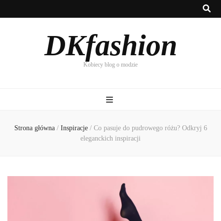
DKfashion
Kobiecy blog o modzie
Strona główna
/
Inspiracje
/
Co pasuje do pudrowego różu? Odkryj 6
eleganckich inspiracji