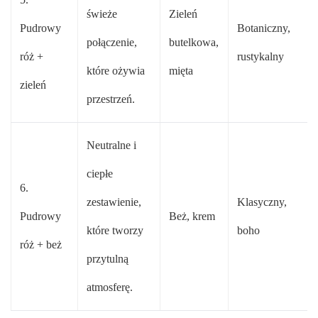
świeże
Zieleń
Pudrowy
Botaniczny,
połączenie,
butelkowa,
róż +
rustykalny
które ożywia
mięta
zieleń
przestrzeń.
Neutralne i
ciepłe
6.
zestawienie,
Klasyczny,
Pudrowy
Beż, krem
które tworzy
boho
róż + beż
przytulną
atmosferę.