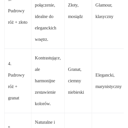
połączenie,
Złoty,
Glamour,
Pudrowy
idealne do
mosiądz
klasyczny
róż + złoto
eleganckich
wnętrz.
Kontrastujące,
4.
ale
Granat,
Pudrowy
Elegancki,
harmonijne
ciemny
róż +
marynistyczny
zestawienie
niebieski
granat
kolorów.
Naturalne i
5.