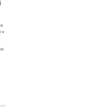
i
li
i w
ele