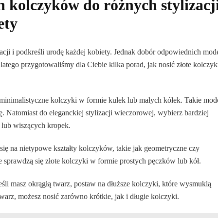
h kolczyków do różnych stylizacj
ety
izacji i podkreśli urodę każdej kobiety. Jednak dobór odpowiednich mode
atego przygotowaliśmy dla Ciebie kilka porad, jak nosić złote kolczyk
, minimalistyczne kolczyki w formie kulek lub małych kółek. Takie mod
kę. Natomiast do eleganckiej stylizacji wieczorowej, wybierz bardziej
 lub wiszących kropek.
 się na nietypowe kształty kolczyków, takie jak geometryczne czy
ie sprawdzą się złote kolczyki w formie prostych pęczków lub kół.
Jeśli masz okrągłą twarz, postaw na dłuższe kolczyki, które wysmuklą
warz, możesz nosić zarówno krótkie, jak i długie kolczyki.