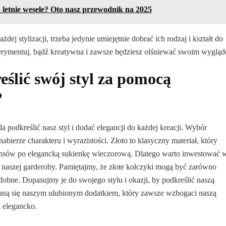
a letnie wesele? Oto nasz przewodnik na 2025
ej stylizacji, trzeba jedynie umiejętnie dobrać ich rodzaj i kształt do
sperymentuj, bądź kreatywna i zawsze będziesz olśniewać swoim wyglą
eślić swój styl za pomocą
?
 podkreślić nasz styl i dodać elegancji do każdej kreacji. Wybór
bierze charakteru i wyrazistości. Złoto to klasyczny materiał, który
eansów po elegancką sukienkę wieczorową. Dlatego warto inwestować 
 naszej garderoby. Pamiętajmy, że złote kolczyki mogą być zarówno
ozdobne. Dopasujmy je do swojego stylu i okazji, by podkreślić naszą
staną się naszym ulubionym dodatkiem, który zawsze wzbogaci naszą
i elegancko.