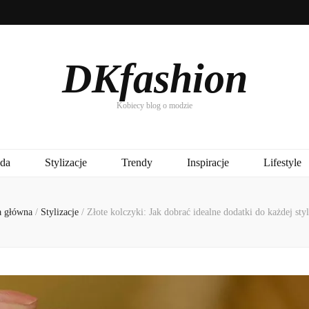
DKfashion
Kobiecy blog o modzie
da
Stylizacje
Trendy
Inspiracje
Lifestyle
a główna
/
Stylizacje
/
Złote kolczyki: Jak dobrać idealne dodatki do każdej styl