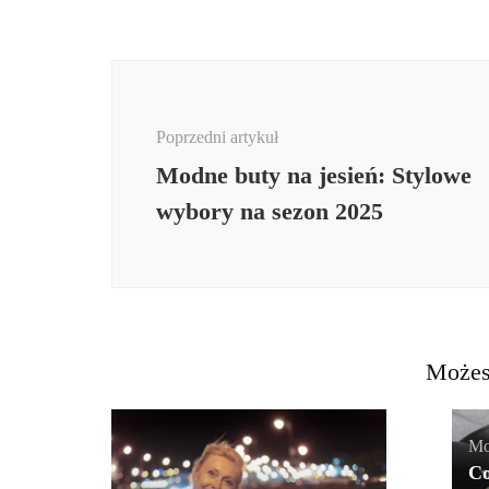
Nawigacja
wpisu
Poprzedni artykuł
Modne buty na jesień: Stylowe
wybory na sezon 2025
Możes
Mo
Co