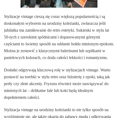
Stylizacje vintage cieszą się coraz większą popularnością i są
doskonałym wyborem na urodziny koleżanki, zwłaszcza jeśli
jubilatka ma zamiłowanie do retro estetyki. Sukienki w stylu lat
50-tych z szerokimi spódnicami i dopasowanymi górnymi
częściami to świetny sposób na oddanie hołdu minionym epokom.
Można je zestawić z klasycznymi balerinami lub szpilkami w
pastelowych kolorach, co doda całości lekkości i romantyzmu.
Dodatki odgrywają kluczową rolę w stylizacjach vintage. Warto
postawić na torebki w stylu retro oraz biżuterię z epoki, taką jak
perły czy złote akcenty. Fryzura również może nawiązywać do
minionych lat – delikatne fale lub koki będą idealnym
dopełnieniem całości.
Stylizacja vintage na urodziny koleżanki to nie tylko sposób na
wyróżnienie się, ale także okazja do zabawy modą i odkrywania