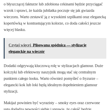
o błyszczącej fakturze lub zdobiona cekinami będzie przyciągać
wzrok i sprawi, że każda jubilatka poczuje się jak gwiazda
wieczoru. Warto zestawić ją z wysokimi szpilkami oraz elegancką
kopertówką w kontrastującym kolorze, co doda całości jeszcze
więcej blasku.
Czytaj więcej
Plisowana spódnica — stylizacje
eleganckie na wieczór
Dodatki odgrywają kluczową rolę w stylizacjach glamour. Duże
kolczyki lub efektowny naszyjnik mogą stać się centralnym
punktem całego looku. Warto również pomyśleć o fryzurze –
elegancki kok lub loki będą idealnym dopełnieniem glamour
stylizacji.
Makijaż powinien być wyrazisty – smoky eyes oraz czerwone
usta dodadzą pewności siebie i sprawią, że całość będzie