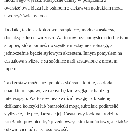
modowego wyrazu. Klasyczne dżinsy w połączeniu z
oversize’ową bluzą lub t-shirtem z ciekawym nadrukiem mogą
stworzyć świetny look.
Dodatki, takie jak kolorowe trampki czy modne sneakersy,
dodadzą całości świeżości. Warto również pomyśleć o torbie typu
shopper, która pomieści wszystkie niezbędne drobiazgi, a
jednocześnie będzie stylowym akcentem. Innym pomysłem na
casualową stylizację są spódnice midi zestawione z prostym
topem.
Taki zestaw można uzupełnić o skórzaną kurtkę, co doda
charakteru i sprawi, że całość będzie wyglądać bardziej
interesująco. Warto również zwrócić uwagę na biżuterię –
delikatne kolczyki lub bransoletki mogą subtelnie podkreślić
stylizację, nie przytłaczając jej. Casualowy look na urodziny
koleżanki powinien być przede wszystkim komfortowy, ale także
odzwierciedlać naszą osobowość.