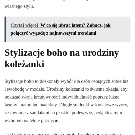
własnego stylu.
Czytaj więcej
W co się ubrać latem? Zobacz, jak
połączyć wygodę z najnowszymi trendami
Stylizacje boho na urodziny
koleżanki
Stylizacje boho to doskonały wybór dla osób ceniących sobie luz
i swobodę w modzie. Urodziny koleżanki to świetna okazja, aby
pokazać swoją kreatywność i indywidualność poprzez luźne
fasony i naturalne materiały. Długie sukienki w kwiatowe wzory,
zestawione z sandałami na płaskiej podeszwie, będą idealnym
wyborem na letnie przyjęcie.
Taki look można wzbogacić o szeroki kapelusz oraz plecioną