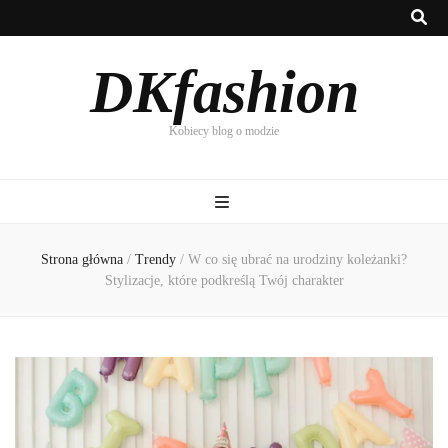
DKfashion
Kobiecy blog o modzie
Strona główna
/
Trendy
/
W co się ubrać na urodziny koleżanki?
Stylizacje, które podkreślą Twój charakter