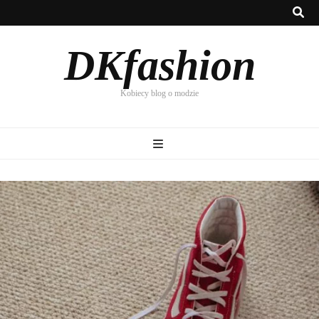
DKfashion
Kobiecy blog o modzie