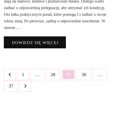
stają się matowe, łamliwe i pozbawione blasku. Dlatego warto
zadbać o odpowiednią pielęgnację, aby utrzymać ich kondycję.
Oto kilka praktycznych porad, które pomogą Ci zadbać o swoje
włosy zimą. Po pierwsze, zadbaj o odpowiednie nawilżenie. W
okresie …
DOWIEDZ SIĘ WIĘCEJ
Stronicowanie
Strona
Strona
Strona
Strona
1
…
28
29
30
…
wpisów
Strona
37