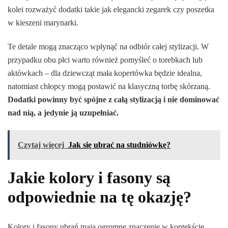
kolei rozważyć dodatki takie jak elegancki zegarek czy poszetka
w kieszeni marynarki.
Te detale mogą znacząco wpłynąć na odbiór całej stylizacji. W
przypadku obu płci warto również pomyśleć o torebkach lub
aktówkach – dla dziewcząt mała kopertówka będzie idealna,
natomiast chłopcy mogą postawić na klasyczną torbę skórzaną.
Dodatki powinny być spójne z całą stylizacją i nie dominować
nad nią, a jedynie ją uzupełniać.
Czytaj więcej
Jak się ubrać na studniówkę?
Jakie kolory i fasony są
odpowiednie na tę okazję?
Kolory i fasony ubrań mają ogromne znaczenie w kontekście