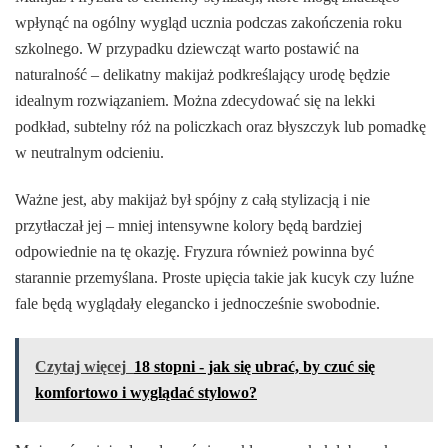
wpłynąć na ogólny wygląd ucznia podczas zakończenia roku
szkolnego. W przypadku dziewcząt warto postawić na
naturalność – delikatny makijaż podkreślający urodę będzie
idealnym rozwiązaniem. Można zdecydować się na lekki
podkład, subtelny róż na policzkach oraz błyszczyk lub pomadkę
w neutralnym odcieniu.
Ważne jest, aby makijaż był spójny z całą stylizacją i nie
przytłaczał jej – mniej intensywne kolory będą bardziej
odpowiednie na tę okazję. Fryzura również powinna być
starannie przemyślana. Proste upięcia takie jak kucyk czy luźne
fale będą wyglądały elegancko i jednocześnie swobodnie.
Czytaj więcej
18 stopni - jak się ubrać, by czuć się
komfortowo i wyglądać stylowo?