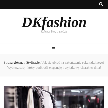
DKfashion
Kobiecy blog o modzie
Strona główna
/
Stylizacje
/
Jak się ubrać na zakończenie roku szkolnego?
Wybierz strój, który podkreśli elegancję i wyjątkowy charakter dnia!