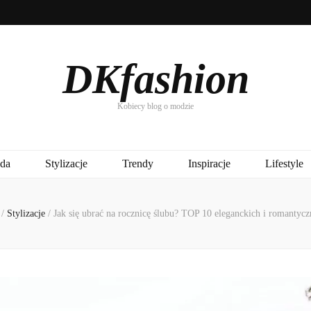
DKfashion
Kobiecy blog o modzie
da
Stylizacje
Trendy
Inspiracje
Lifestyle
/
Stylizacje
/
Jak się ubrać na rocznicę ślubu? TOP 10 eleganckich i romantyczn