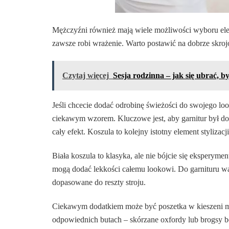
Mężczyźni również mają wiele możliwości wyboru elegan
zawsze robi wrażenie. Warto postawić na dobrze skroj
Czytaj więcej
Sesja rodzinna – jak się ubrać, b
Jeśli chcecie dodać odrobinę świeżości do swojego lo
ciekawym wzorem. Kluczowe jest, aby garnitur był dob
cały efekt. Koszula to kolejny istotny element stylizacji
Biała koszula to klasyka, ale nie bójcie się eksperyme
mogą dodać lekkości całemu lookowi. Do garnituru w
dopasowane do reszty stroju.
Ciekawym dodatkiem może być poszetka w kieszeni mary
odpowiednich butach – skórzane oxfordy lub brogsy 