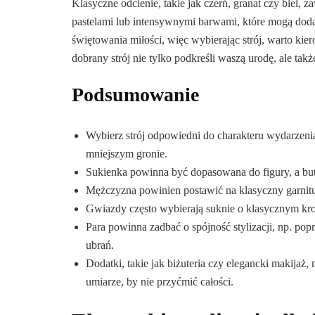
Klasyczne odcienie, takie jak czerń, granat czy biel,
pastelami lub intensywnymi barwami, które mogą dodać ś
świętowania miłości, więc wybierając strój, warto kie
dobrany strój nie tylko podkreśli waszą urodę, ale ta
Podsumowanie
Wybierz strój odpowiedni do charakteru wydarzenia
mniejszym gronie.
Sukienka powinna być dopasowana do figury, a buty 
Mężczyzna powinien postawić na klasyczny garnitu
Gwiazdy często wybierają suknie o klasycznym kroj
Para powinna zadbać o spójność stylizacji, np. po
ubrań.
Dodatki, takie jak biżuteria czy elegancki makijaż, 
umiarze, by nie przyćmić całości.