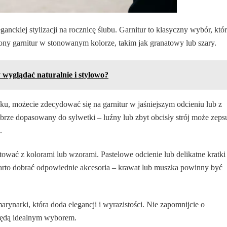
ckiej stylizacji na rocznicę ślubu. Garnitur to klasyczny wybór, któ
ony garnitur w stonowanym kolorze, takim jak granatowy lub szary.
y wyglądać naturalnie i stylowo?
oku, możecie zdecydować się na garnitur w jaśniejszym odcieniu lub z
rze dopasowany do sylwetki – luźny lub zbyt obcisły strój może zeps
.
ntować z kolorami lub wzorami. Pastelowe odcienie lub delikatne kratki
arto dobrać odpowiednie akcesoria – krawat lub muszka powinny być
narki, która doda elegancji i wyrazistości. Nie zapomnijcie o
będą idealnym wyborem.