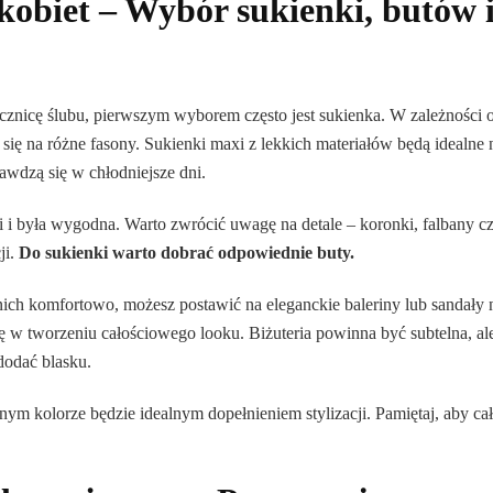
 kobiet – Wybór sukienki, butów 
rocznicę ślubu, pierwszym wyborem często jest sukienka. W zależności 
się na różne fasony. Sukienki maxi z lekkich materiałów będą idealne 
rawdzą się w chłodniejsze dni.
ki i była wygodna. Warto zwrócić uwagę na detale – koronki, falbany c
ji.
Do sukienki warto dobrać odpowiednie buty.
 w nich komfortowo, możesz postawić na eleganckie baleriny lub sandały 
lę w tworzeniu całościowego looku. Biżuteria powinna być subtelna, al
dodać blasku.
m kolorze będzie idealnym dopełnieniem stylizacji. Pamiętaj, aby ca