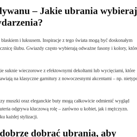
 dywanu – Jakie ubrania wybiera
ydarzenia?
 blaskiem i luksusem. Inspiracje z tego świata mogą być doskonałym
ocznicę ślubu. Gwiazdy często wybierają odważne fasony i kolory, któr
ugie suknie wieczorowe z efektownymi dekoltami lub wycięciami, które
stawiają na klasyczne garnitury z nowoczesnymi akcentami – np. niety
czy muszki oraz eleganckie buty mogą całkowicie odmienić wygląd
żuteria odgrywa kluczową rolę – zarówno u kobiet, jak i mężczyzn.
u każdej stylizacji.
k dobrze dobrać ubrania, aby