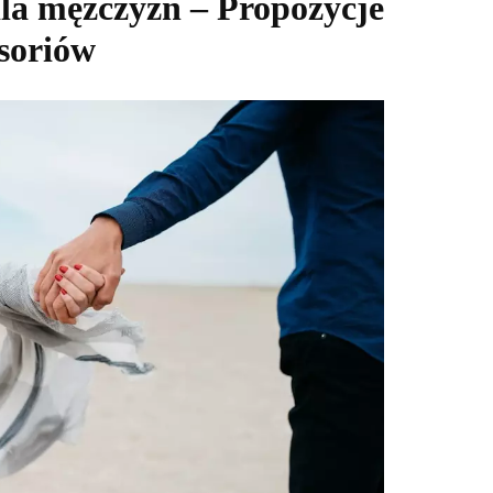
dla mężczyzn – Propozycje
esoriów