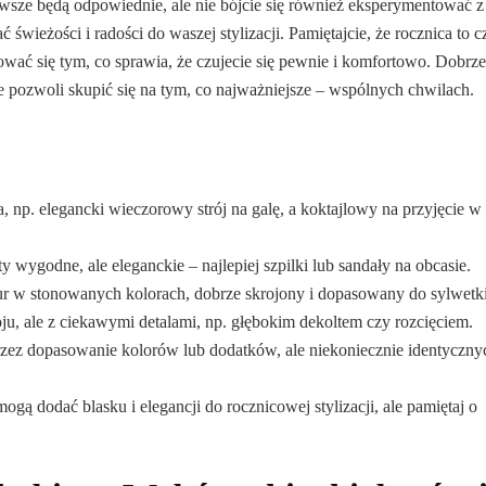
 zawsze będą odpowiednie, ale nie bójcie się również eksperymentować z
wieżości i radości do waszej stylizacji. Pamiętajcie, że rocznica to c
rować się tym, co sprawia, że czujecie się pewnie i komfortowo. Dobrze
kże pozwoli skupić się na tym, co najważniejsze – wspólnych chwilach.
, np. elegancki wieczorowy strój na galę, a koktajlowy na przyjęcie w
wygodne, ale eleganckie – najlepiej szpilki lub sandały na obcasie.
r w stonowanych kolorach, dobrze skrojony i dopasowany do sylwetki
u, ale z ciekawymi detalami, np. głębokim dekoltem czy rozcięciem.
przez dopasowanie kolorów lub dodatków, ale niekoniecznie identyczny
mogą dodać blasku i elegancji do rocznicowej stylizacji, ale pamiętaj o