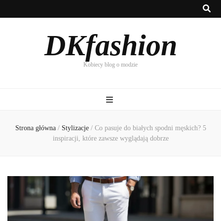
DKfashion
Kobiecy blog o modzie
Strona główna
/
Stylizacje
/
Co pasuje do białych spodni męskich? 5
inspiracji, które zawsze wyglądają dobrze