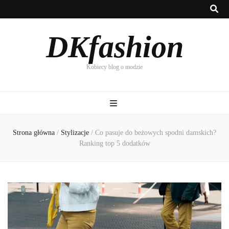
DKfashion
Kobiecy blog o modzie
Strona główna
/
Stylizacje
/
Co pasuje do beżowych spodni damskich?
Ranking top 5 dodatków