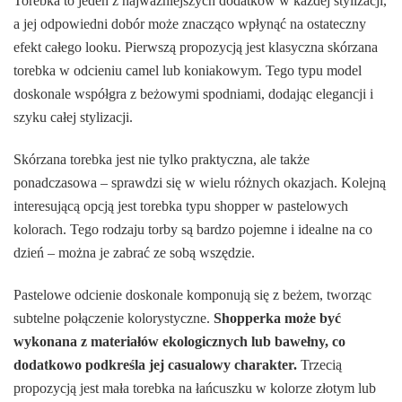
Torebka to jeden z najważniejszych dodatków w każdej stylizacji,
a jej odpowiedni dobór może znacząco wpłynąć na ostateczny
efekt całego looku. Pierwszą propozycją jest klasyczna skórzana
torebka w odcieniu camel lub koniakowym. Tego typu model
doskonale współgra z beżowymi spodniami, dodając elegancji i
szyku całej stylizacji.
Skórzana torebka jest nie tylko praktyczna, ale także
ponadczasowa – sprawdzi się w wielu różnych okazjach. Kolejną
interesującą opcją jest torebka typu shopper w pastelowych
kolorach. Tego rodzaju torby są bardzo pojemne i idealne na co
dzień – można je zabrać ze sobą wszędzie.
Pastelowe odcienie doskonale komponują się z beżem, tworząc
subtelne połączenie kolorystyczne.
Shopperka może być
wykonana z materiałów ekologicznych lub bawełny, co
dodatkowo podkreśla jej casualowy charakter.
Trzecią
propozycją jest mała torebka na łańcuszku w kolorze złotym lub