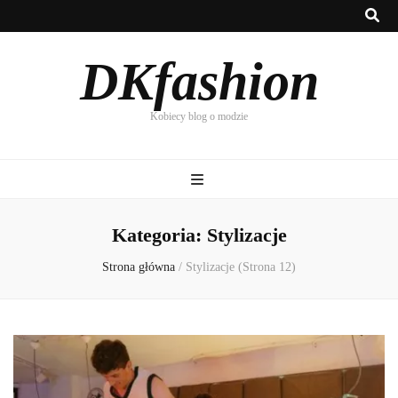
DKfashion
Kobiecy blog o modzie
Kategoria:
Stylizacje
Strona główna
/
Stylizacje
(Strona 12)