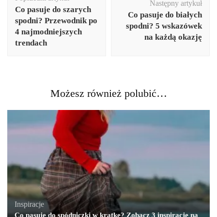
wpisu
Następny artykuł
Co pasuje do szarych
Co pasuje do białych
spodni? Przewodnik po
spodni? 5 wskazówek
4 najmodniejszych
na każdą okazję
trendach
Możesz również polubić…
Inspiracje
Co pasuje do spódniczki w kratkę? Zobacz 3 inspiracje na