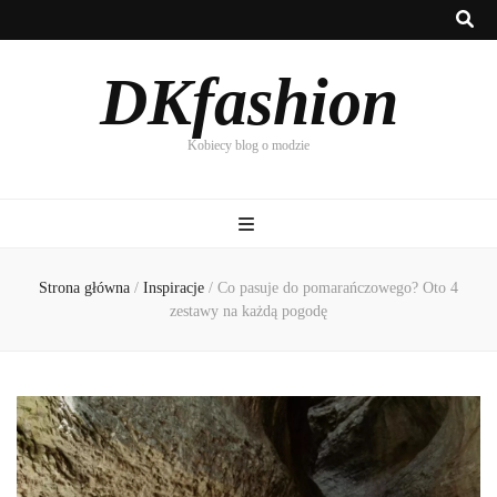
DKfashion
Kobiecy blog o modzie
Strona główna
/
Inspiracje
/
Co pasuje do pomarańczowego? Oto 4
zestawy na każdą pogodę