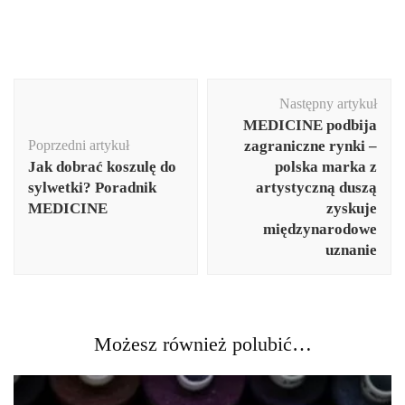
Nawigacja
Następny artykuł
wpisu
MEDICINE podbija
Poprzedni artykuł
zagraniczne rynki –
Jak dobrać koszulę do
polska marka z
sylwetki? Poradnik
artystyczną duszą
MEDICINE
zyskuje
międzynarodowe
uznanie
Możesz również polubić…