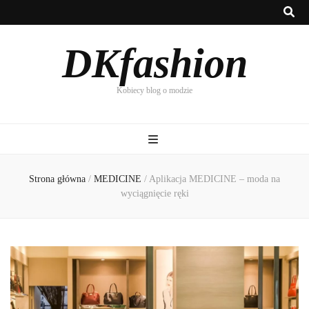
DKfashion
Kobiecy blog o modzie
Strona główna
/
MEDICINE
/
Aplikacja MEDICINE – moda na
wyciągnięcie ręki